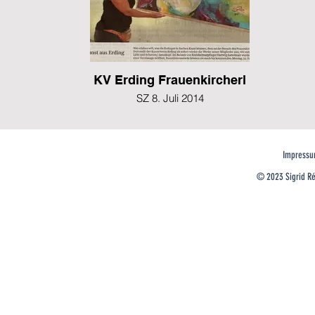
KV Erding Frauenkircherl
SZ 8. Juli 2014
Impress
© 2023 Sigrid Rés